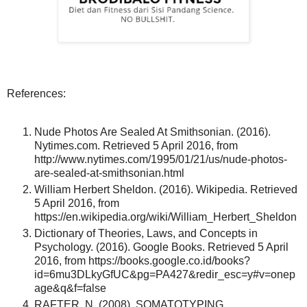
References:
Nude Photos Are Sealed At Smithsonian. (2016).
Nytimes.com. Retrieved 5 April 2016, from
http://www.nytimes.com/1995/01/21/us/nude-photos-
are-sealed-at-smithsonian.html
William Herbert Sheldon. (2016). Wikipedia. Retrieved
5 April 2016, from
https://en.wikipedia.org/wiki/William_Herbert_Sheldon
Dictionary of Theories, Laws, and Concepts in
Psychology. (2016). Google Books. Retrieved 5 April
2016, from https://books.google.co.id/books?
id=6mu3DLkyGfUC&pg=PA427&redir_esc=y#v=onep
age&q&f=false
RAFTER, N. (2008). SOMATOTYPING,