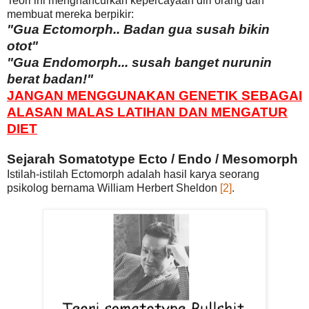
Teori ini menghancurkan kepercayaan diri orang dan
membuat mereka berpikir:
"Gua Ectomorph.. Badan gua susah bikin
otot"
"Gua Endomorph... susah banget nurunin
berat badan!"
JANGAN MENGGUNAKAN GENETIK SEBAGAI
ALASAN MALAS LATIHAN DAN MENGATUR
DIET
Sejarah Somatotype Ecto / Endo / Mesomorph
Istilah-istilah Ectomorph adalah hasil karya seorang
psikolog bernama William Herbert Sheldon
[2]
.