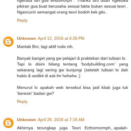
ngerasa diri gua endomorph . Thanks bro udah ngebuka
pikiran gua buat berusaha sesuai fakta bukan sesuai teori .
Ngancurin semangat orang teori bodoh kek gitu .
Reply
Unknown
April 12, 2016 at 6:26 PM
Mantab Bro, lagi aktif nulis nih.
Banyak banget yang gw pelajari & praktekan dari tulisan lo.
Tapi lo disini bilang tentang 'bodybuilding.com' yang
sekarang lagi sering gw kunjungi (setelah tulisan lo dah
habis & sedikit di ask.fm hehehe..)
Menurut lo apakah web tersebut bisa jadi kitab juga tuk
'beresin' badan gw?
Reply
Unknown
April 26, 2016 at 7:15 AM
Akhirnya terungkap juga Teori Ecthomormph,..apalah-